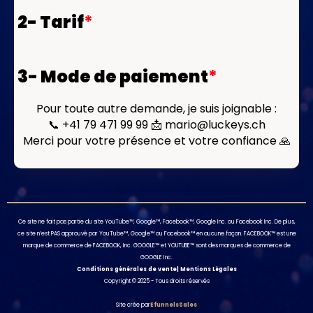
2- Tarif
*
3- Mode de paiement
*
Pour toute autre demande, je suis joignable :
📞 +41 79 471 99 99 📩 mario@luckeys.ch
Merci pour votre présence et votre confiance 🙏
Ce site ne fait pas partie du site YouTube™, Google™, Facebook™, Google Inc. ou Facebook Inc. De plus,
ce site n’est PAS approuvé par YouTube™, Google™ ou Facebook™ en aucune façon. FACEBOOK™ est une
marque de commerce de FACEBOOK, Inc. GOOGLE™ et YOUTUBE™ sont des marques de commerce de
GOOGLE Inc.
Conditions générales de vente| Mentions Légales
Copyright © 2025 - Tous droits réservés
Site crée par
EfunnelsSales