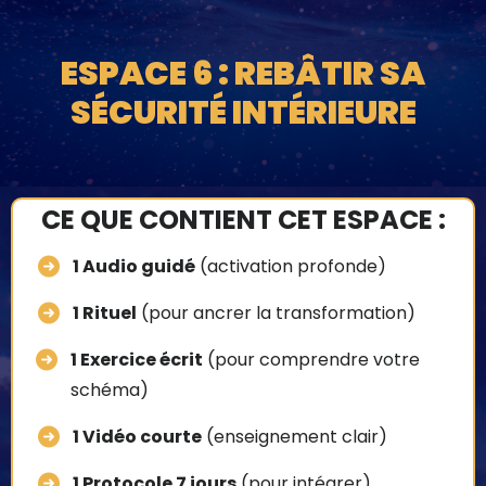
ESPACE 6 : REBÂTIR SA
SÉCURITÉ INTÉRIEURE
CE QUE CONTIENT CET ESPACE :
1 Audio guidé
(activation profonde)
1 Rituel
(pour ancrer la transformation)
1 Exercice écrit
(pour comprendre votre
schéma)
1 Vidéo courte
(enseignement clair)
1 Protocole 7 jours
(pour intégrer)