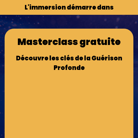
L'immersion démarre dans
Masterclass gratuite
Découvre les clés de la Guérison
Profonde